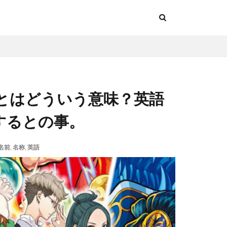
とはどういう意味？英語
記述するとの事。
名前
,
名称
,
英語