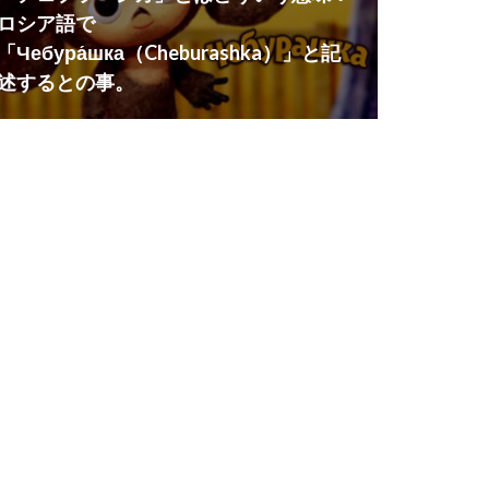
ロシア語で
「Чебура́шка（Cheburashka）」と記
述するとの事。