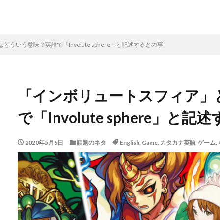
いう意味？英語で「Involute sphere」と記述するとの事。
「インボリュートスフィア」
で「Involute sphere」と
2020年5月6日
話題のネタ
English
,
Game
,
カタカナ英語
,
ゲーム
,