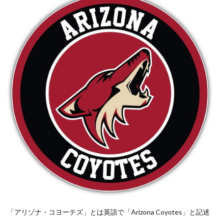
「アリゾナ・コヨーテズ」とは英語で「Arizona Coyotes」と記述