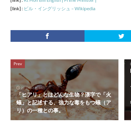
[link] :
ビル・イングリッシュ – Wikipedia
Prev
2017年6月16日
「ヒアリ」とはどんな生物？漢字で「火
蟻」と記述する、強力な毒をもつ蟻（ア
リ）の一種との事。