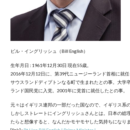
ビル・イングリッシュ（Bill English）
生年月日 : 1961年12月30日 現在55歳。
2016年12月12日に、第39代ニュージーランド首相に
サウスランドディプトンなる町で生まれたとの事。大学卒
ランド国民党に入党。2001年に党首に就任したとの事。
元々はイギリス連邦の一部だった国なので、イギリス系
しかしストレートにイングリッシュさんとは。日本の総
たらと想像すると、なんだかモヤモヤした気持ちになり
[link] :
Rt Hon Bill English | Prime Minister |