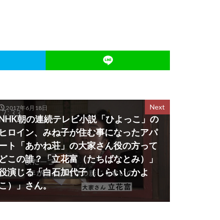
Next
2017年6月18日
NHK朝の連続テレビ小説「ひよっこ」の
ヒロイン、みね子が住む事になったアパ
ート「あかね荘」の大家さん役の方って
どこの誰？「立花富（たちばなとみ）」
役演じる「白石加代子（しらいしかよ
こ）」さん。