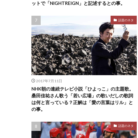
ットで「NIGHTREIGN」と記述するとの事。
話題のネタ
2017年7月11日
NHK朝の連続テレビ小説「ひよっこ」の主題歌。
桑田佳祐さん歌う「若い広場」の歌いだしの歌詞
は何と言っている？正解は「愛の言葉はリル」と
の事。
話題のネタ