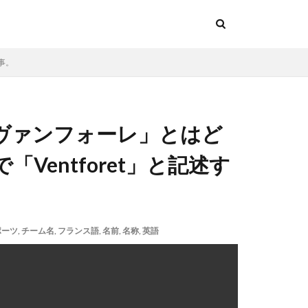
事。
ヴァンフォーレ」とはど
Ventforet」と記述す
ポーツ
,
チーム名
,
フランス語
,
名前
,
名称
,
英語