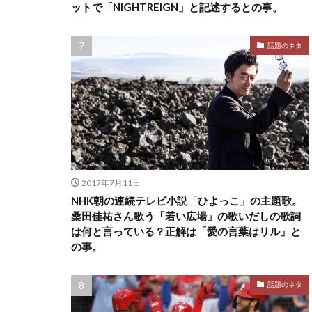
ットで「NIGHTREIGN」と記述するとの事。
話題のネタ
2017年7月11日
NHK朝の連続テレビ小説「ひよっこ」の主題歌。
桑田佳祐さん歌う「若い広場」の歌いだしの歌詞
は何と言っている？正解は「愛の言葉はリル」と
の事。
話題のネタ