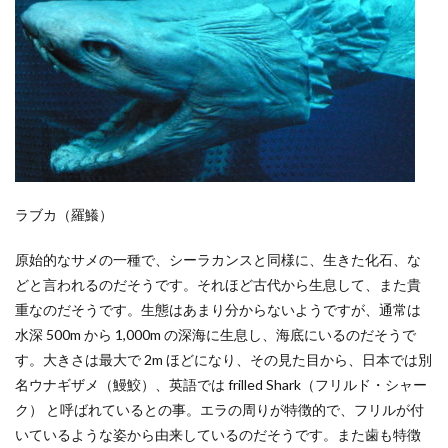
ラブカ（羅鱶）
原始的なサメの一種で、シーラカンスと同様に、生きた化石、な
どと言われるのだそうです。それほど古代から生息して、また貴
重なのだそうです。生態はあまり分からないようですが、通常は
水深 500m から 1,000m の深海に生息し、海底にいるのだそうで
す。大きさは最大で 2m ほどになり、その見た目から、日本では別
名ウナギザメ（鰻鮫）、英語では frilled Shark（フリルド・シャー
ク） と呼ばれているとの事。エラの周りが特徴的で、フリルが付
いているような姿から由来しているのだそうです。また歯も特徴