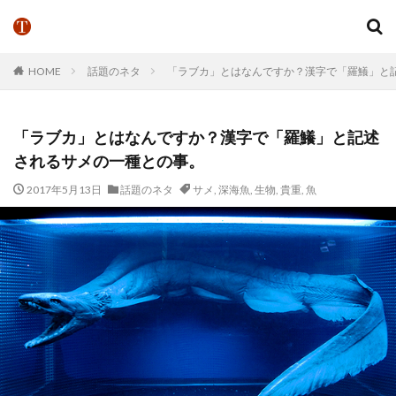
HOME
話題のネタ
「ラブカ」とはなんですか？漢字で「羅鱶」と
「ラブカ」とはなんですか？漢字で「羅鱶」と記述
されるサメの一種との事。
2017年5月13日
話題のネタ
サメ
,
深海魚
,
生物
,
貴重
,
魚