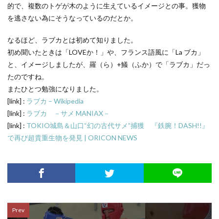
的で、複数のトゲが木のように生えているイメージとの事。獲物
を逃さない為にそうなっているのだとか。
なるほど、ラブカとは初めて知りました。
初め聞いたときは「LOVEか！」や、フランス語風に「La ブカ」
と、イメージしましたが、羅（ら）+鱶（ふか）で「ラブカ」だっ
たのですね。
またひとつ勉強になりました。
[link] :
ラブカ – Wikipedia
[link] :
ラブカ －サメ MANIAX－
[link] :
TOKIO城島＆山口“幻の古代サメ”捕獲 『鉄腕！DASH!!』
で再び超貴重生物を発見 | ORICON NEWS
Prev