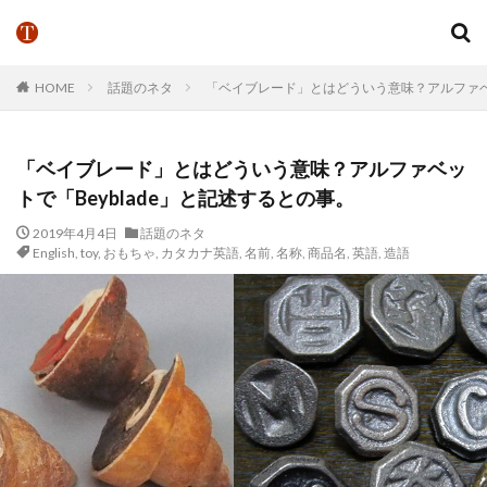
HOME
話題のネタ
「ベイブレード」とはどういう意味？アルファベッ
「ベイブレード」とはどういう意味？アルファベッ
トで「Beyblade」と記述するとの事。
2019年4月4日
話題のネタ
English
,
toy
,
おもちゃ
,
カタカナ英語
,
名前
,
名称
,
商品名
,
英語
,
造語