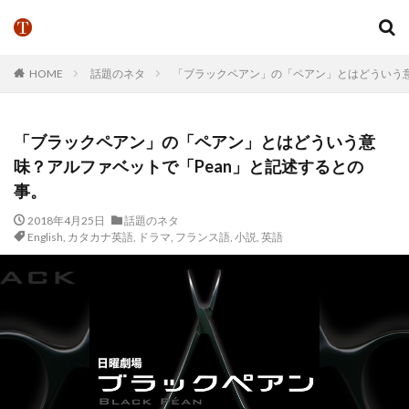
HOME
話題のネタ
「ブラックペアン」の「ペアン」とはどういう意
「ブラックペアン」の「ペアン」とはどういう意
味？アルファベットで「Pean」と記述するとの
事。
2018年4月25日
話題のネタ
English
,
カタカナ英語
,
ドラマ
,
フランス語
,
小説
,
英語