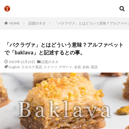
HOME
話題のネタ
「バクラヴァ」とはどういう意味？アルファベット
「バクラヴァ」とはどういう意味？アルファベット
で「baklava」と記述するとの事。
2023年12月22日
話題のネタ
English
,
カタカナ英語
,
スイーツ
,
デザート
,
名前
,
名称
,
英語