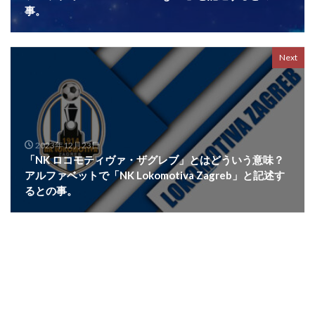
事。
Next
2023年12月23日
「NK ロコモティヴァ・ザグレブ」とはどういう意味？
アルファベットで「NK Lokomotiva Zagreb」と記述す
るとの事。