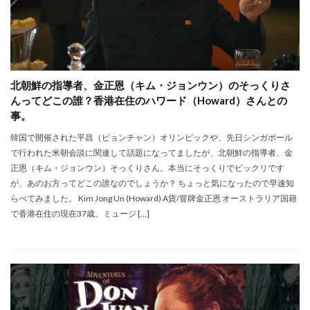
北朝鮮の指導者、金正恩（キム・ジョンウン）のそっくりさ
んってどこの誰？香港在住のハワード（Howard）さんとの
事。
韓国で開催された平昌（ピョンチャン）オリンピックや、先日シンガポール
で行われた米朝会談に関連して話題になってましたが、北朝鮮の指導者、金
正恩（キム・ジョンウン）そっくりさん。本当にそっくりでビックリです
が、あのお方ってどこの誰なのでしょうか？ ちょっと気になったので早速知
らべてみました。 Kim Jong Un (Howard) A貨/冒牌金正恩 オーストラリア国籍
で香港在住の現在37歳。ミュージ […]