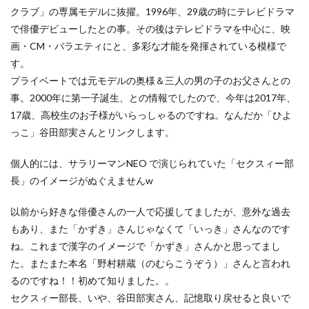
クラブ」の専属モデルに抜擢。1996年、29歳の時にテレビドラマ
で俳優デビューしたとの事。その後はテレビドラマを中心に、映
画・CM・バラエティにと、多彩な才能を発揮されている模様で
す。
プライベートでは元モデルの奥様＆三人の男の子のお父さんとの
事。2000年に第一子誕生、との情報でしたので、今年は2017年、
17歳、高校生のお子様がいらっしゃるのですね。なんだか「ひよ
っこ」谷田部実さんとリンクします。
個人的には、サラリーマンNEO で演じられていた「セクスィー部
長」のイメージがぬぐえませんw
以前から好きな俳優さんの一人で応援してましたが、意外な過去
もあり、また「かずき」さんじゃなくて「いっき」さんなのです
ね。これまで漢字のイメージで「かずき」さんかと思ってまし
た。またまた本名「野村耕蔵（のむらこうぞう）」さんと言われ
るのですね！！初めて知りました。。
セクスィー部長、いや、谷田部実さん、記憶取り戻せると良いで