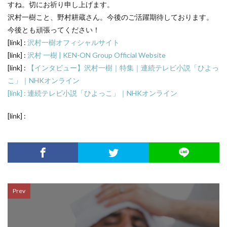
すね。切にお祈り申し上げます。
沢村一樹こと、野村耕蔵さん。今後のご活躍期待しております。
今後とも頑張ってください！
[link] :
沢村一樹オフィシャルサイト
[link] :
沢村 一樹 | KEN-ON Group Official Website
[link] :
【インタビュー】沢村一樹｜特集｜連続テレビ小説「ひよっ
こ」｜NHKオンライン
[link] : 連続テレビ小説「ひよっこ」｜NHKオンライン
[link] :
Prev