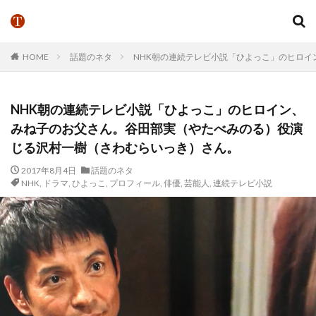
HOME
話題のネタ
NHK朝の連続テレビ小説「ひよっこ」のヒロ
NHK朝の連続テレビ小説「ひよっこ」のヒロイン、
みね子のお父さん。谷田部実（やたべみのる）役演
じる沢村一樹（さわむらいっき）さん。
2017年8月4日
話題のネタ
NHK
,
ドラマ
,
ひよっこ
,
プロフィール
,
俳優
,
芸能人
,
連続テレビ小説