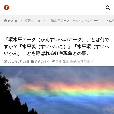
HOME
話題のネタ
「環水平アーク（かんすいへいアーク）」とは
「環水平アーク（かんすいへいアーク）」とは何で
すか？「水平弧（すいへいこ）」「水平環（すいへ
いかん）」とも呼ばれる虹色現象との事。
2017年5月15日
話題のネタ
天候
,
気象
,
自然
,
自然現象
,
虹