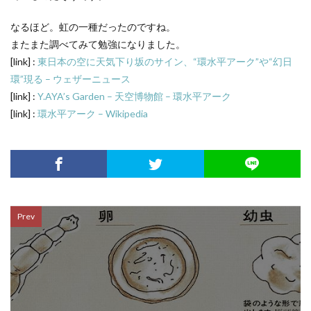
なるほど。虹の一種だったのですね。
またまた調べてみて勉強になりました。
[link] :
東日本の空に天気下り坂のサイン、“環水平アーク”や“幻日
環”現る – ウェザーニュース
[link] :
Y.AYA’s Garden – 天空博物館 – 環水平アーク
[link] :
環水平アーク – Wikipedia
Prev