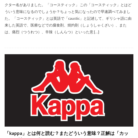
クター名がありました。 「コースティック」 この「コースティック」とはど
ういう意味になるのでしょうか？ちょっと気になったので早速調べてみまし
た。 「コースティック」とは英語で「caustic」と記述して、ギリシャ語に由
来した英語で、医療などでの腐食剤、焼灼剤（しょうしゃくざい）、また
は、痛烈（つうれつ）、辛辣（しんらつ）といった意 […]
「kappa」とは何と読む？またどういう意味？正解は「カッ